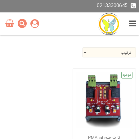
02133300645
موجود
کارت چنج اور PMA