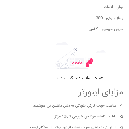
توان : 4 وات
ولتاژ ورودی : 380
جریان خروجی : 9 آمپر
مزایای اینورتر
1- مناسب جهت کارکرد طولانی به دلیل داشتن فن هوشمند
2- قابلیت تنظیم فرکانس خروجی تا400هرتز
3- دارای ترمز داخلی جهت تخلیه انرژی موتور در هنگام توقف