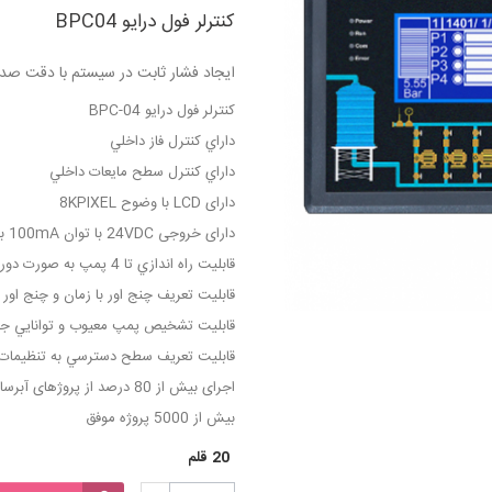
کنترلر فول درایو BPC04
ایجاد فشار ثابت در سیستم با دقت ص
کنترلر فول درایو BPC-04
داراي كنترل فاز داخلي
داراي کنترل سطح مایعات داخلي
دارای LCD با وضوح 8KPIXEL
دارای خروجی 24VDC با توان 100mA برای راه اندازی سنسور و برگشت فرامین
قابليت راه اندازي تا 4 پمپ به صورت دورمتغيير
قابلیت تعریف چنج اور با زمان و چنج او
قابليت تشخيص پمپ معيوب و توانايي جا
قابليت تعريف سطح دسترسي به تنظيمات ser Level Password
اجرای بیش از 80 درصد از پروژهای آبرسانی با کنترلر بوستر پمپ نسل 4
بیش از 5000 پروژه موفق
20
قلم