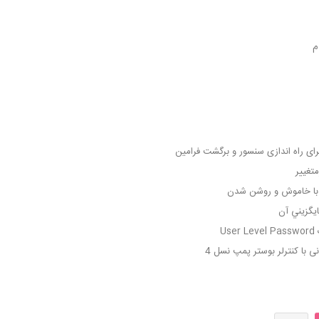
دم
ر با خاموش و روشن شدن
يگزيني آن
U