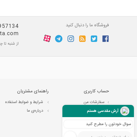
فروشگاه ما را دنبال کنید
300645 - 09370418458
ata.com
از شنبه تا چهارشنبه 9 صبح تا 5 عصر آم
حساب کاربری
راهنمای مشتریان
سفارشات من
شرایط و ضوابط استفاده
صورت های مالی من
درباره‌ی ما
آرش مقدسی هستم
آدرس های من
سوال خودتون را مطرح کنید
اطلاعات شخصی شما