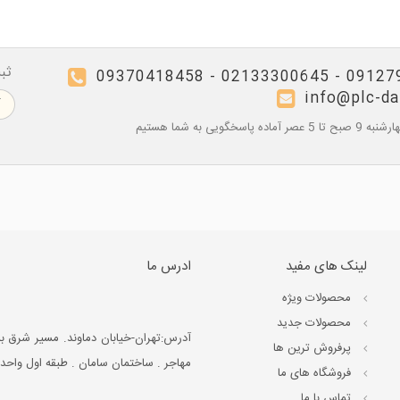
ثب
09127957134 - 02133
info@plc-d
اده پاسخگویی به شما هستیم
لینک های مفید
ادرس ما
محصولات ویژه
محصولات جدید
آدرس:تهران-خیابان دماوند. مسیر شرق به 
پرفروش ترین‌ ها
مهاجر . ساختمان سامان . طبقه اول واحد 1 و واحد 2
فروشگاه های ما
تماس با ما